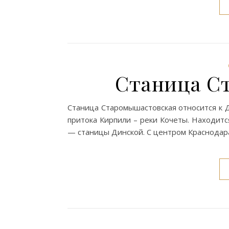
Станица С
Станица Старомышастовская относится к Д
притока Кирпили – реки Кочеты. Находитс
— станицы Динской. С центром Краснодар