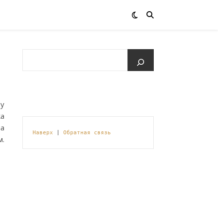
ду
ка
на
Наверх
 | 
Обратная связь
м.