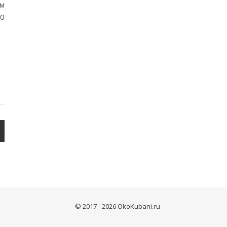
ом
60
© 2017 - 2026 OkoKubani.ru