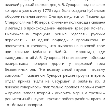
великий русский полководец А. В. Суворов, под началом
которого уже к лету 1778 года была создана Кубанская
оборонительная линия. Она протянулась от Тамани до
Ставрополя на 140 верст. С именем полководца связана
и легенда о происхождении названий трех рек Кочеты.
Визирь-паша турецкий решил “сделать русским
перехват” – ни одной подводы с провиантом не
пропустить в крепость, что выросла на высокой горе
при слиянии Кубани с Лабой, – форштадт, где
находился штаб А. В. Суворова. И стал своими войсками
визирь-паша поперек дороги у верховий трех
безымянных рек. “Не возьму силой гяуров – возьму
измором!” – сказал он. Суворов решил проучить врага,
отдал приказ “идти на басурман” и разбить их. В
приказе говорилось: “Как только пропоет первый кочет
– привал, запоет второй – ускорить марш, а третий –
решительный штурм”. Русские войска разбили врага, и
тот бежал с позором.