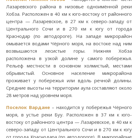
Лазаревского района в низовье одноимённой реки
Хобза. Расположен в 40 км к юго-востоку от районного
центра — Лазаревское, в 27 км к северо-западу от
Центрального Сочи и в 270 км к югу от города
Краснодар (по автодороге). На западе микрорайон
омывается водами Чёрного моря, на востоке над ним
возвышаются лесистые горы. Нижняя Хобза
расположена в узкой долине у самого побережья.
Рельеф местности в основном холмистый, местами
обрывистый. Основное население микрорайона
проживает у побережья или вдоль речной долины.
Средние высоты на территории аула составляют около
28 метров над уровнем моря.
Поселок Вардане
– находится у побережья Чёрного
моря, в устье реки Буу. Расположен в 37 км к юго-
востоку от районного центра — Лазаревское, в 40 км к
северо-западу от Центрального Сочи и в 270 км к югу
от города Краснодара (по автодороге). В микрорайоне