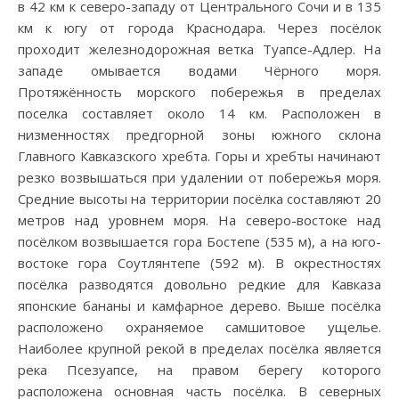
в 42 км к северо-западу от Центрального Сочи и в 135
км к югу от города Краснодара. Через посёлок
проходит железнодорожная ветка Туапсе-Адлер. На
западе омывается водами Чёрного моря.
Протяжённость морского побережья в пределах
поселка составляет около 14 км. Расположен в
низменностях предгорной зоны южного склона
Главного Кавказского хребта. Горы и хребты начинают
резко возвышаться при удалении от побережья моря.
Средние высоты на территории посёлка составляют 20
метров над уровнем моря. На северо-востоке над
посёлком возвышается гора Бостепе (535 м), а на юго-
востоке гора Соутлянтепе (592 м). В окрестностях
посёлка разводятся довольно редкие для Кавказа
японские бананы и камфарное дерево. Выше посёлка
расположено охраняемое самшитовое ущелье.
Наиболее крупной рекой в пределах посёлка является
река Псезуапсе, на правом берегу которого
расположена основная часть посёлка. В северных