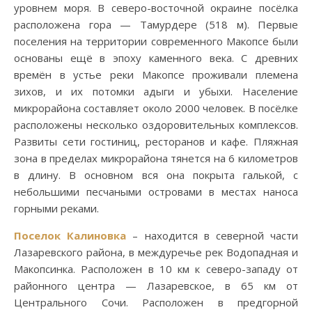
уровнем моря. В северо-восточной окраине посёлка
расположена гора — Тамурдере (518 м). Первые
поселения на территории современного Макопсе были
основаны ещё в эпоху каменного века. С древних
времён в устье реки Макопсе проживали племена
зихов, и их потомки адыги и убыхи. Население
микрорайона составляет около 2000 человек. В посёлке
расположены несколько оздоровительных комплексов.
Развиты сети гостиниц, ресторанов и кафе. Пляжная
зона в пределах микрорайона тянется на 6 километров
в длину. В основном вся она покрыта галькой, с
небольшими песчаными островами в местах наноса
горными реками.
Поселок Калиновка
– находится в северной части
Лазаревского района, в междуречье рек Водопадная и
Макопсинка. Расположен в 10 км к северо-западу от
районного центра — Лазаревское, в 65 км от
Центрального Сочи. Расположен в предгорной