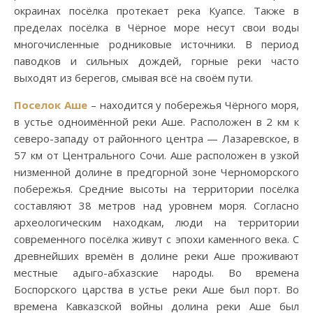
окраинах посёлка протекает река Куапсе. Также в
пределах посёлка в Чёрное море несут свои воды
многочисленные родниковые источники. В период
паводков и сильных дождей, горные реки часто
выходят из берегов, смывая всё на своём пути.
Поселок Аше
– находится у побережья Чёрного моря,
в устье одноимённой реки Аше. Расположен в 2 км к
северо-западу от районного центра — Лазаревское, в
57 км от Центрального Сочи. Аше расположен в узкой
низменной долине в предгорной зоне Черноморского
побережья. Средние высоты на территории посёлка
составляют 38 метров над уровнем моря. Согласно
археологическим находкам, люди на территории
современного посёлка живут с эпохи каменного века. С
древнейших времён в долине реки Аше проживают
местные адыго-абхазские народы. Во времена
Боспорского царства в устье реки Аше был порт. Во
времена Кавказской войны долина реки Аше был