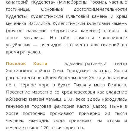
санаторий «Кудепста» (Минобороны России), частные
гостиницы. Основные достопримечательности
Кудепсты: Кудепстинский культовый камень и Храм
мученика Василиска. Кудепстинский культовый камень
(другое название «Черкесский камень») относят к
эпохе мегалита. На нём заметны чашевидные
углубления — очевидно, это места для сидений во
время ритуалов.
Поселок Хоста
– административный центр
Хостинского района Сочи. Городские кварталы Хосты
расположены по обоим берегам реки Хоста у впадения
её в Чёрное море в бухте Тихая у мыса Видного.
Поселение известно со средневековья как владение
абхазских князей Хамыш. В XII веке здесь находилась
генуэзская торговая фактория Касто (Casto). Ныне в
Хосте постоянно проживают примерно 20 тысяч
человек. Ежегодно сюда приезжают на отдых и
лечение свыше 120 тысяч туристов.