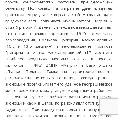
парком субтропических растений, принадлежащих
семейству Поляковых. На открытие дачи владелец
пригласил супругу и четверых детей. Название дачи
придумали дети, взяв часть имени матери (Мария) и
отца (Григорий). Данная легенда подтверждается тем,
что в списках землевладельцев за 1910 год числятся
землевладения Полякова Григория Александровича
(16,5 и 13,5 десятин) и землевладение Полякова
Григория и Ивана Александровичей (17 десятин).
Наиболее крупными местами отдыха в посёлке
являются — ФКУ ЦМПР «Магри» и База отдыха
«Лунная Поляна». Также на территории посёлка
расположены несколько гостиниц. Важную роль в
экономике посёлка играет его удачное географическое
местоположение между двумя курортными районами
— Сочи и Туапсе. Наиболее развитыми отраслями
экономики как и в целом по району являются туризм и
садоводство. При выезде из посёлка в сторону посёлка
Вишнёвка находится часовня в честь Смоленской