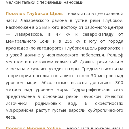
мелкой гальки с песчаными наносами.
Поселок Глубокая Щель
– находится в центральной
части Лазаревского района в устье реки Глубокой.
Расположен в 25 км к юго-востоку от районного центра
— Лазаревское, в 47 км к северо-западу от
Центрального Сочи и в 255 км к югу от города
Краснодар (по автодороге). Глубокая Щель расположен
в узкой долине у черноморского побережья. Рельеф
местности в основном холмистый. Долина реки сильно
изрезана и сужаясь уходит в горы. Средние высоты на
территории поселка составляют около 30 метров над
уровнем моря. Абсолютные высоты достигают 300
метров над уровнем моря. Гидрографическая сеть
представлена в основном рекой Глубокой. Имеются
источники родниковых вод. В окрестностях
микрорайона растут густые заросли субтропического
леса.
Поселок Нижняя Хобза
– находится в южной части