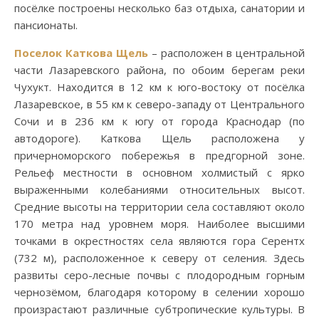
посёлке построены несколько баз отдыха, санатории и
пансионаты.
Поселок Каткова Щель
– расположен в центральной
части Лазаревского района, по обоим берегам реки
Чухукт. Находится в 12 км к юго-востоку от посёлка
Лазаревское, в 55 км к северо-западу от Центрального
Сочи и в 236 км к югу от города Краснодар (по
автодороге). Каткова Щель расположена у
причерноморского побережья в предгорной зоне.
Рельеф местности в основном холмистый с ярко
выраженными колебаниями относительных высот.
Средние высоты на территории села составляют около
170 метра над уровнем моря. Наиболее высшими
точками в окрестностях села являются гора Серентх
(732 м), расположенное к северу от селения. Здесь
развиты серо-лесные почвы с плодородным горным
чернозёмом, благодаря которому в селении хорошо
произрастают различные субтропические культуры. В