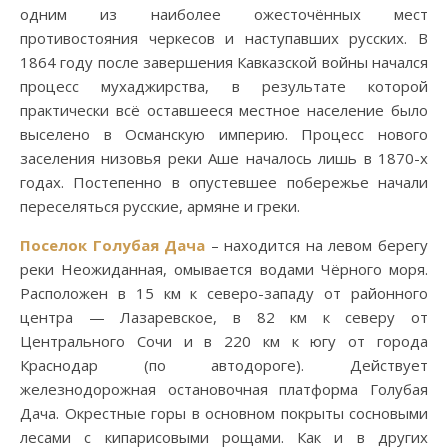
одним из наиболее ожесточённых мест
противостояния черкесов и наступавших русских. В
1864 году после завершения Кавказской войны начался
процесс мухаджирства, в результате которой
практически всё оставшееся местное население было
выселено в Османскую империю. Процесс нового
заселения низовья реки Аше началось лишь в 1870-х
годах. Постепенно в опустевшее побережье начали
переселяться русские, армяне и греки.
Поселок Голубая Дача
– находится на левом берегу
реки Неожиданная, омывается водами Чёрного моря.
Расположен в 15 км к северо-западу от районного
центра — Лазаревское, в 82 км к северу от
Центрального Сочи и в 220 км к югу от города
Краснодар (по автодороге). Действует
железнодорожная остановочная платформа Голубая
Дача. Окрестные горы в основном покрыты сосновыми
лесами с кипарисовыми рощами. Как и в других