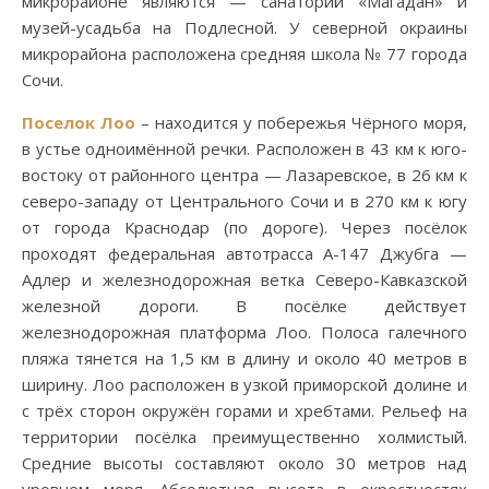
микрорайоне являются — санаторий «Магадан» и
музей-усадьба на Подлесной. У северной окраины
микрорайона расположена средняя школа № 77 города
Сочи.
Поселок Лоо
– находится у побережья Чёрного моря,
в устье одноимённой речки. Расположен в 43 км к юго-
востоку от районного центра — Лазаревское, в 26 км к
северо-западу от Центрального Сочи и в 270 км к югу
от города Краснодар (по дороге). Через посёлок
проходят федеральная автотрасса А-147 Джубга —
Адлер и железнодорожная ветка Северо-Кавказской
железной дороги. В посёлке действует
железнодорожная платформа Лоо. Полоса галечного
пляжа тянется на 1,5 км в длину и около 40 метров в
ширину. Лоо расположен в узкой приморской долине и
с трёх сторон окружён горами и хребтами. Рельеф на
территории посёлка преимущественно холмистый.
Средние высоты составляют около 30 метров над