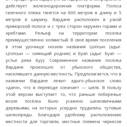
действует железнодорожная платформа. Полоса
галечного пляжа тянется на 600 метров в длину и 5
метров в ширину. Вардане расположен в узкой
приморской полосе и с трёх сторон окружён горами и
хребтами. Рельеф на территории посёлка
преимущественно холмистый. В своё время поселения
в этом урочище носили названия Цопсын (адыг.
ЦIопсын — сияющий родник) и Буап (адыг. Буап —
устье реки Буу). Современное название посёлка
Вардане произошло от убыхского общества,
населявшего данную местность. Предполагается, что в
названии Вардане лежит адыго-убыхское слово
«данэ», что в переводе означает — шёлк. В пользу
этой версии выступает то, что раньше побережье
возле посёлка было усажено шелковичными
деревьями, на которых усердно трудились тутовые
шелкопряды. Благодаря удобному расположению
местности для торговли, местные племена черкесов