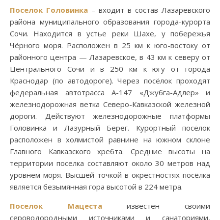
Поселок Головинка
– входит в состав Лазаревского
района муниципального образования города-курорта
Сочи. Находится в устье реки Шахе, у побережья
Чёрного моря. Расположен в 25 км к юго-востоку от
районного центра — Лазаревское, в 43 км к северу от
Центрального Сочи и в 250 км к югу от города
Краснодар (по автодороге). Через посёлок проходят
федеральная автотрасса А-147 «Джубга-Адлер» и
железнодорожная ветка Северо-Кавказской железной
дороги. Действуют железнодорожные платформы
Головинка и Лазурный Берег. Курортный посёлок
расположен в холмистой равнине на южном склоне
Главного Кавказского хребта. Средние высоты на
территории поселка составляют около 30 метров над
уровнем моря. Высшей точкой в окрестностях посёлка
является безымянная гора высотой в 224 метра.
Поселок Мацеста
известен своими
сероводородными источниками и санаториями,