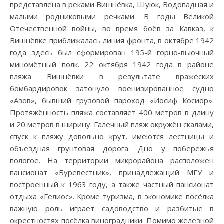
представлена в реками Вишнёвка, Шуюк, Водопадная и
малыми родниковыми речками. В годы Великой
Отечественной войны, во время боёв за Кавказ, к
Вишнёвке приближалась линия фронта, в октябре 1942
года здесь был сформирован 195-й горно-вьючный
миномётный полк. 22 октября 1942 года в районе
пляжа Вишнёвки в результате вражеских
бомбардировок затонуло военизированное судно
«Азов», бывший грузовой пароход «Иосиф Косиор».
Протяжённость пляжа составляет 400 метров в длину
и 20 метров в ширину. Галечный пляж окружён скалами,
спуск к пляжу довольно крут, имеются лестницы и
объездная грунтовая дорога. Дно у побережья
пологое. На территории микрорайона расположен
пансионат «Буревестник», принадлежащий МГУ и
построенный к 1963 году, а также частный пансионат
отдыха «Гелиос». Кроме туризма, в экономике посёлка
важную роль играет садоводство и разбитые в
окрестностях посёлка виноградники. Помимо железной