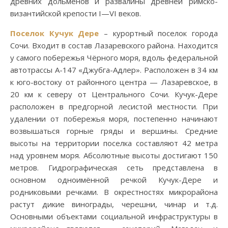
древних дольменов и развалины древней римско-
византийской крепости I—VI веков.
Поселок Кучук Дере
– курортный поселок города
Сочи. Входит в состав Лазаревского района. Находится
у самого побережья Чёрного моря, вдоль федеральной
автотрассы А-147 «Джубга-Адлер». Расположен в 34 км
к юго-востоку от районного центра — Лазаревское, в
20 км к северу от Центрального Сочи. Кучук-Дере
расположен в предгорной лесистой местности. При
удалении от побережья моря, постепенно начинают
возвышаться горные гряды и вершины. Средние
высоты на территории поселка составляют 42 метра
над уровнем моря. Абсолютные высоты достигают 150
метров. Гидрографическая сеть представлена в
основном одноимённой речкой Кучук-Дере и
родниковыми речками. В окрестностях микрорайона
растут дикие винограды, черешни, чинар и т.д.
Основными объектами социальной инфраструктуры в