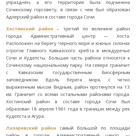
упразднён, а его территория была подчинена
Сочинскому горсовету, в связи с чем был образован
Адлерский район в составе города Сочи.
Хостинский район
– третий по величине район
города. Административный центр — Хоста.
Расположен на берегу Чёрного моря и южных склонах
отрогов Главного Кавказского хребта в междуречье
Сочи и Кудепсты. Большая часть района относится к
Сочинскому национальному парку. На севере граничит
с Кавказским государственным биосферным
заповедником. Вдоль берега моря, с четко
выраженным мысом Видным, район протянулся на 13
км. Граничит со всеми остальными районами города.
Хостинский район в составе города Сочи был
образован 18 апреля 1961 года в границах между рек
Кудепста и Агура.
Лазаревский район
самый большой по площади
район в городе. Административный центр —