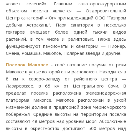
«совет селений». Главным санаторно-курортным
объектом поселка является — Оздоровительный
Центр санаторий «Юг» принадлежащий ООО “Газпром
добыча Астрахань”. Парк санатория в несколько
гектаров вмещает более одной тысячи видов
растений, в том числе и реликтовых. Также здесь
функционируют пансионаты и санатории — Пионер,
Смена, Ромашка, Макопсе, Полярная звезда и другие.
Поселок Макопсе
– своё название получил от реки
Макопсе в устье которой он и расположен. Находится в
8 км к северо-западу от районного центра —
Лазаревское, в 65 км от Центрального Сочи. В
пределах посёлка расположена железнодорожная
платформа Макопсе. Макопсе расположен в узкой
низменной долине в предгорной зоне Черноморского
побережья. Средние высоты на территории посёлка
составляют 48 метров над уровнем моря. Абсолютные
высоты в окрестностях достигают 500 метров над