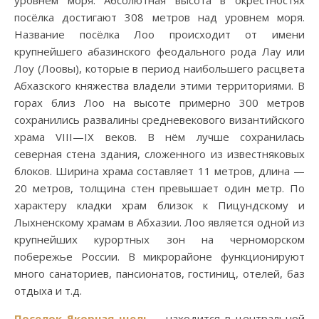
уровнем моря. Абсолютная высота в окрестностях
посёлка достигают 308 метров над уровнем моря.
Название посёлка Лоо происходит от имени
крупнейшего абазинского феодального рода Лау или
Лоу (Лоовы), которые в период наибольшего расцвета
Абхазского княжества владели этими территориями. В
горах близ Лоо на высоте примерно 300 метров
сохранились развалины средневекового византийского
храма VIII—IX веков. В нём лучше сохранилась
северная стена здания, сложенного из известняковых
блоков. Ширина храма составляет 11 метров, длина —
20 метров, толщина стен превышает один метр. По
характеру кладки храм близок к Пицундскому и
Лыхненскому храмам в Абхазии. Лоо является одной из
крупнейших курортных зон на черноморском
побережье России. В микрорайоне функционируют
много санаториев, пансионатов, гостиниц, отелей, баз
отдыха и т.д.
Поселок Якорная щель
– находится в центральной