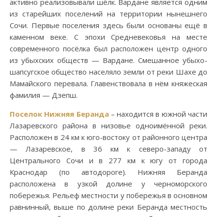
активно реализовывали шёлк. Вардане является одним
из старейших поселений на территории нынешнего
Сочи. Первые поселения здесь были основаны ещё в
каменном веке. С эпохи Средневековья на месте
современного посёлка был расположен центр одного
из убыхских обществ — Вардане. Смешанное убыхо-
шапсугское общество населяло земли от реки Шахе до
Мамайского перевала. Главенствовала в нём княжеская
фамилия — Дзепш.
Поселок Нижняя Беранда
– находится в южной части
Лазаревского района в низовье одноимённой реки.
Расположен в 24 км к юго-востоку от районного центра
— Лазаревское, в 36 км к северо-западу от
Центрального Сочи и в 277 км к югу от города
Краснодар (по автодороге). Нижняя Беранда
расположена в узкой долине у черноморского
побережья. Рельеф местности у побережья в основном
равнинный, выше по долине реки Беранда местность