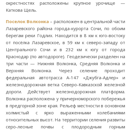
окрестностях расположены крупное урочище —
Каткова Щель.
Поселок Волконка
– расположен в центральной части
Лазаревского района города-курорта Сочи, по обоим
берегам реки Годлих. Находится в 8 км к юго-востоку
от посёлка Лазаревское, в 59 км к северо-западу от
Центрального Сочи и в 232 км к югу от города
Краснодар (по автодороге). Геодезически разделен на
три части — Нижняя Волконка, Средняя Волконка и
Верхняя Волконка. Через селение проходит
федеральная автотрасса А-147 «Джубга-Адлер» и
железнодорожная ветка Северо-Кавказской железной
дороги. Действует железнодорожная платформа.
Волконка расположена у причерноморского побережья
в предгорной зоне края. Рельеф местности в основном
холмистый с ярко выраженными колебаниями
относительных высот. На территории селения развиты
серо-лесные почвы с плодородным горным