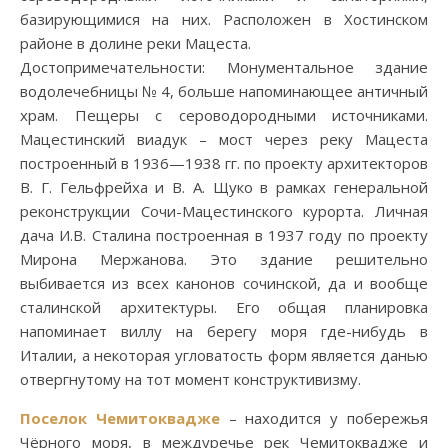
базирующимися на них. Расположен в Хостинском
районе в долине реки Мацеста.
Достопримечательности: Монументальное здание
водолечебницы № 4, больше напоминающее античный
храм. Пещеры с сероводородными источниками.
Мацестинский виадук – мост через реку Мацеста
построенный в 1936—1938 гг. по проекту архитекторов
В. Г. Гельфрейха и В. А. Щуко в рамках генеральной
реконструкции Сочи-Мацестинского курорта. Личная
дача И.В. Сталина построенная в 1937 году по проекту
Мирона Мержанова. Это здание решительно
выбивается из всех канонов сочинской, да и вообще
сталинской архитектуры. Его общая планировка
напоминает виллу на берегу моря где-нибудь в
Италии, а некоторая угловатость форм является данью
отвергнутому на тот момент конструктивизму.
Поселок Чемитоквадже
– находится у побережья
Чёрного моря, в междуречье рек Чемитоквадже и