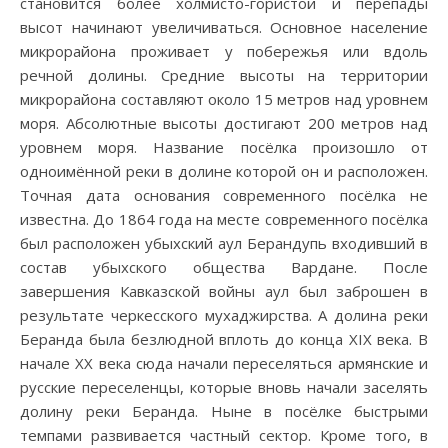
становится более холмисто-гористой и перепады
высот начинают увеличиваться. Основное население
микрорайона проживает у побережья или вдоль
речной долины. Средние высоты на территории
микрорайона составляют около 15 метров над уровнем
моря. Абсолютные высоты достигают 200 метров над
уровнем моря. Название посёлка произошло от
одноимённой реки в долине которой он и расположен.
Точная дата основания современного посёлка не
известна. До 1864 года на месте современного посёлка
был расположен убыхский аул Берандупь входивший в
состав убыхского общества Вардане. После
завершения Кавказской войны аул был заброшен в
результате черкесского мухаджирства. А долина реки
Беранда была безлюдной вплоть до конца XIX века. В
начале XX века сюда начали переселяться армянские и
русские переселенцы, которые вновь начали заселять
долину реки Беранда. Ныне в посёлке быстрыми
темпами развивается частный сектор. Кроме того, в